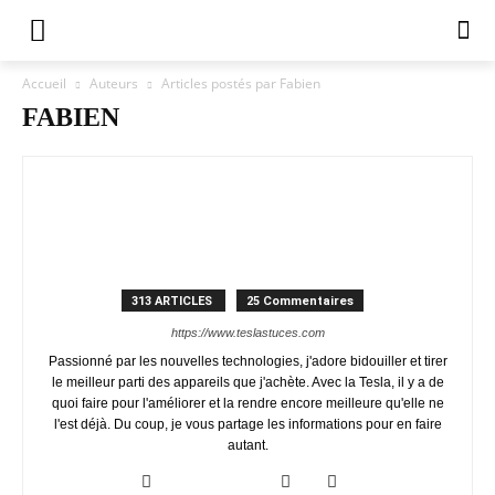
Accueil
Auteurs
Articles postés par Fabien
FABIEN
313 ARTICLES
25 Commentaires
https://www.teslastuces.com
Passionné par les nouvelles technologies, j'adore bidouiller et tirer
le meilleur parti des appareils que j'achète. Avec la Tesla, il y a de
quoi faire pour l'améliorer et la rendre encore meilleure qu'elle ne
l'est déjà. Du coup, je vous partage les informations pour en faire
autant.