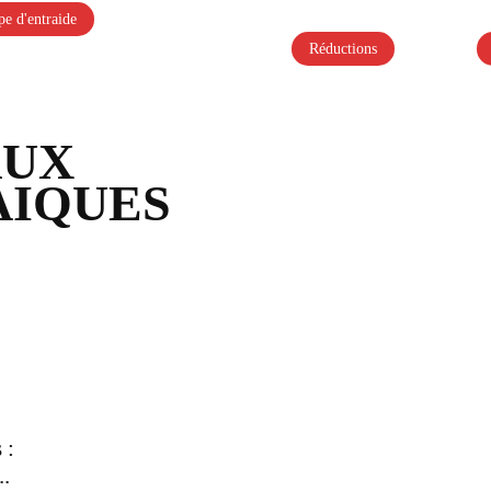
e d'entraide
Réductions
AUX
AIQUES
 :
..