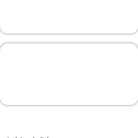
La borne la plus évoluée
J'Y VAIS
Livraison rapide
La sélection sur Amazon
J'Y VAIS