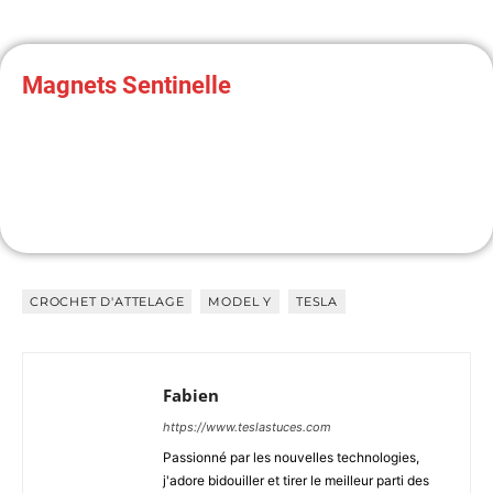
Magnets Sentinelle
Informez les rodeurs qu'ils sont filmés avant qu'il ne soit
trop tard !
CROCHET D'ATTELAGE
MODEL Y
TESLA
J'Y VAIS
Fabien
https://www.teslastuces.com
Passionné par les nouvelles technologies,
j'adore bidouiller et tirer le meilleur parti des