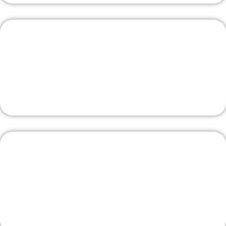
J'Y VAIS
Borne V2C avec pose comprise
La borne la plus évoluée
J'Y VAIS
Livraison rapide
La sélection sur Amazon