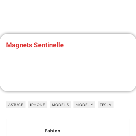
Magnets Sentinelle
Informez les rodeurs qu'ils sont filmés avant qu'il ne soit
trop tard !
ASTUCE
IPHONE
MODEL 3
MODEL Y
TESLA
J'Y VAIS
Fabien