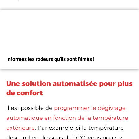
Magnets Sentinelle
Informez les rodeurs qu'ils sont filmés !
Une solution automatisée pour plus
J'Y VAIS
de confort
Il est possible de
programmer le dégivrage
automatique en fonction de la température
extérieure
. Par exemple, si la température
descend en dessous de 0 °C, vous pouvez