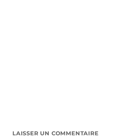
-5% avec le code ASTUCE
Plateformes de streaming
J'Y VAIS
LAISSER UN COMMENTAIRE