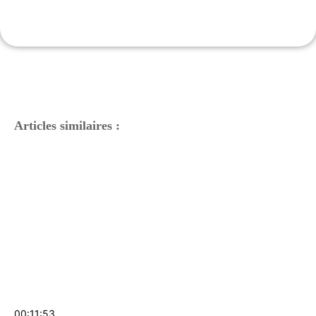
La sélection sur Amazon
J'Y VAIS
Articles similaires :
00:11:53