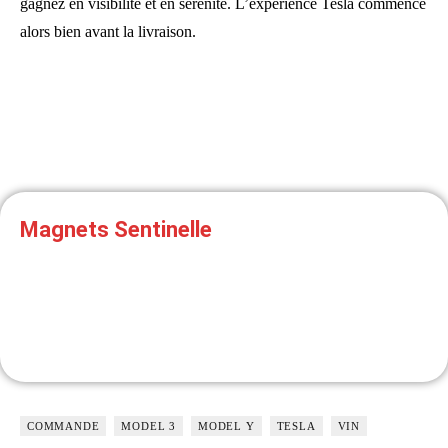
gagnez en visibilité et en sérénité. L’expérience Tesla commence
alors bien avant la livraison.
Magnets Sentinelle
Informez les rodeurs qu'ils sont filmés avant qu'il ne
soit trop tard !
COMMANDE
MODEL 3
MODEL Y
TESLA
VIN
J'Y VAIS