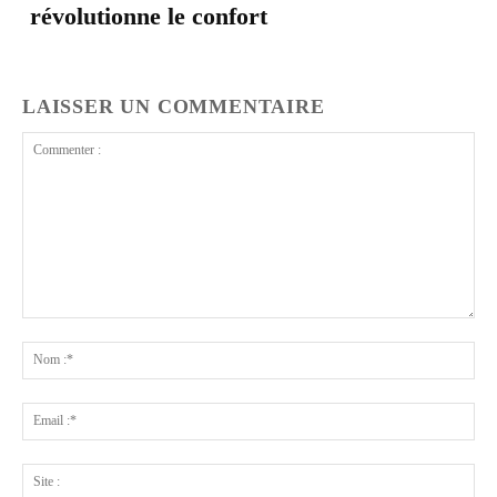
révolutionne le confort
LAISSER UN COMMENTAIRE
Commenter
:
No
:*
Ema
:*
Sit