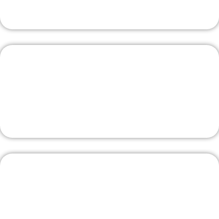
L'incontournable accessoiriste !
J'Y VAIS
Borne V2C avec pose comprise
La borne la plus évoluée
J'Y VAIS
Livraison rapide