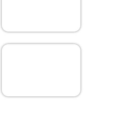
comprise
La borne la plus évoluée
J'Y VAIS
Livraison rapide
La sélection sur Amazon
J'Y VAIS