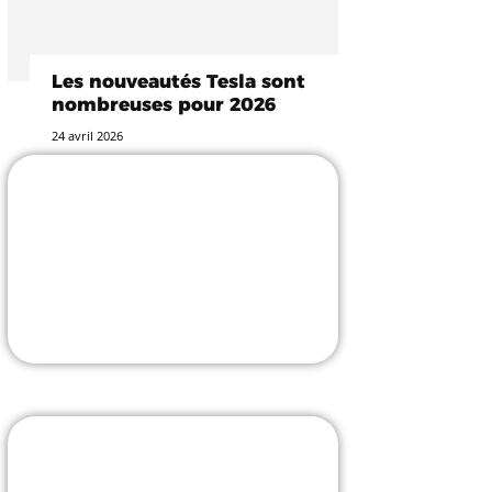
Les nouveautés Tesla sont
nombreuses pour 2026
24 avril 2026
-25% avec le code
TESLASTUCE
L'incontournable accessoiriste !
J'Y VAIS
Borne V2C avec pose