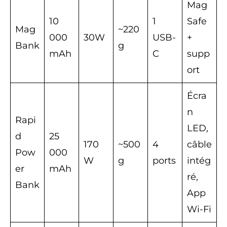
Mag
10
1
Safe
Mag
~220
000
30W
USB-
+
Bank
g
mAh
C
supp
ort
Écra
n
Rapi
LED,
d
25
170
~500
4
câble
Pow
000
W
g
ports
intég
er
mAh
ré,
Bank
App
Wi-Fi