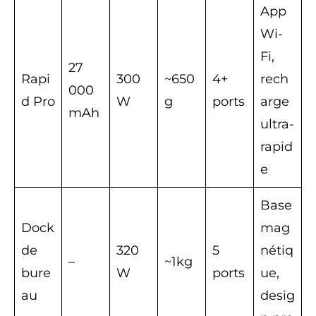
App
Wi-
Fi,
27
Rapi
300
~650
4+
rech
000
d Pro
W
g
ports
arge
mAh
ultra-
rapid
e
Base
Dock
mag
de
320
5
nétiq
–
~1kg
bure
W
ports
ue,
au
desig