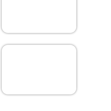
comprise
La borne la plus évoluée
J'Y VAIS
Livraison rapide
La sélection sur Amazon
J'Y VAIS