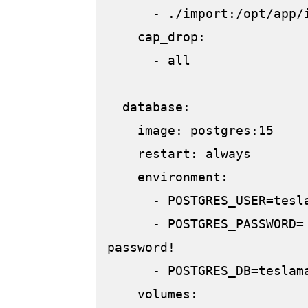
      - ./import:/opt/app/import

    cap_drop:

      - all

  database:

    image: postgres:15

    restart: always

    environment:

      - POSTGRES_USER=teslamate

      - POSTGRES_PASSWORD= #insert your secure database 
password!

      - POSTGRES_DB=teslamate

    volumes:
