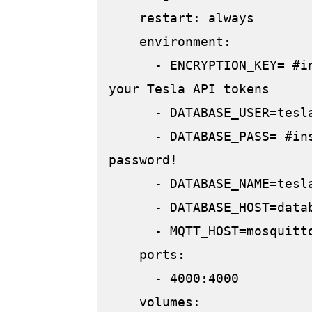
    restart: always

    environment:

      - ENCRYPTION_KEY= #insert a secure key to encrypt 
your Tesla API tokens

      - DATABASE_USER=teslamate

      - DATABASE_PASS= #insert your secure database 
password!

      - DATABASE_NAME=teslamate

      - DATABASE_HOST=database

      - MQTT_HOST=mosquitto

    ports:

      - 4000:4000

    volumes:
