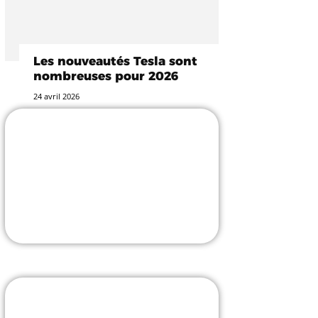
Les nouveautés Tesla sont
nombreuses pour 2026
24 avril 2026
-25% avec le code
TESLASTUCE
L'incontournable accessoiriste !
J'Y VAIS
Borne V2C avec pose