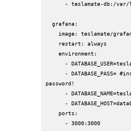
      - teslamate-db:/var/lib/postgresql/data

  grafana:

    image: teslamate/grafana:latest

    restart: always

    environment:

      - DATABASE_USER=teslamate

      - DATABASE_PASS= #insert your secure database 
password!

      - DATABASE_NAME=teslamate

      - DATABASE_HOST=database

    ports:

      - 3000:3000
