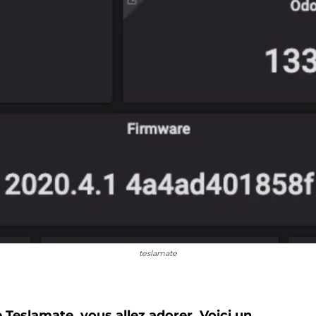
teslamate
 Teslamate, vous allez adorer. Voici un