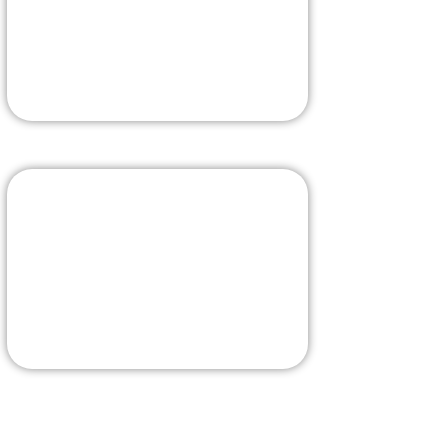
comprise
La borne la plus évoluée
J'Y VAIS
Livraison rapide
La sélection sur Amazon
J'Y VAIS