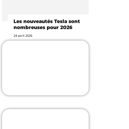
Les nouveautés Tesla sont
nombreuses pour 2026
24 avril 2026
-25% avec le code
TESLASTUCE
L'incontournable accessoiriste !
J'Y VAIS
Borne V2C avec pose