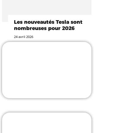
Les nouveautés Tesla sont
nombreuses pour 2026
24 avril 2026
-25% avec le code
TESLASTUCE
L'incontournable accessoiriste !
J'Y VAIS
Borne V2C avec pose