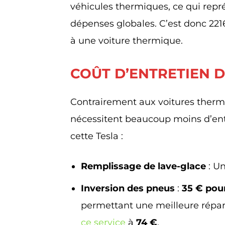
véhicules thermiques, ce qui repr
dépenses globales. C’est donc 2
à une voiture thermique.
COÛT D’ENTRETIEN D
Contrairement aux voitures thermi
nécessitent beaucoup moins d’entr
cette Tesla :
Remplissage de lave-glace
: Un
Inversion des pneus
:
35 € pour
permettant une meilleure répart
ce service
à
74 €
.