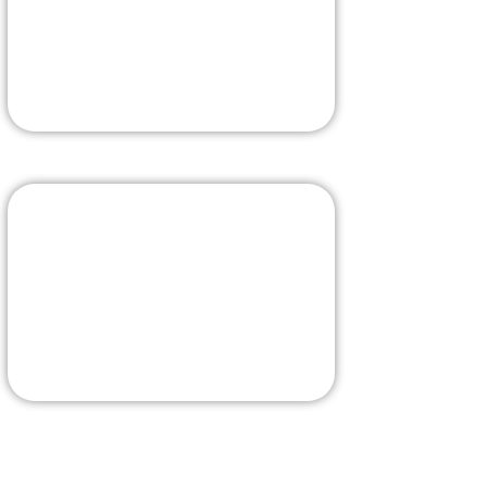
comprise
La borne la plus évoluée
J'Y VAIS
Livraison rapide
La sélection sur Amazon
J'Y VAIS