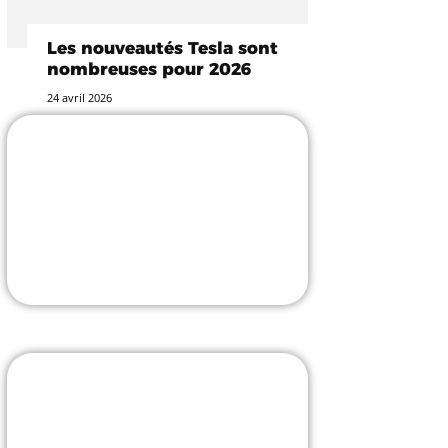
Les nouveautés Tesla sont
nombreuses pour 2026
24 avril 2026
-25% avec le code
TESLASTUCE
L'incontournable accessoiriste !
J'Y VAIS
Borne V2C avec pose
comprise