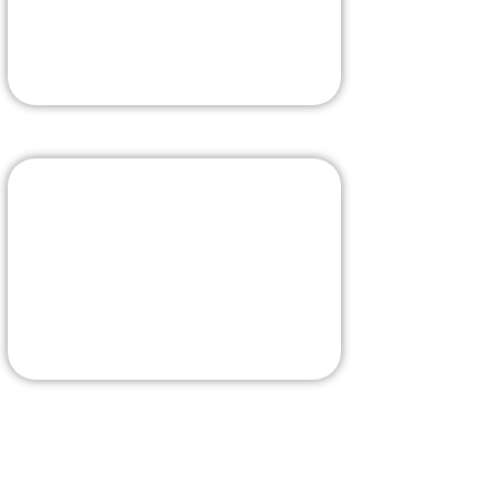
La borne la plus évoluée
J'Y VAIS
Livraison rapide
La sélection sur Amazon
J'Y VAIS