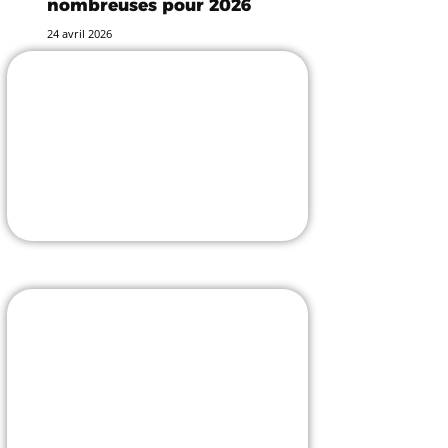
nombreuses pour 2026
24 avril 2026
-25% avec le code
TESLASTUCE
L'incontournable accessoiriste !
J'Y VAIS
Borne V2C avec pose
comprise
La borne la plus évoluée