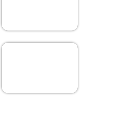
comprise
La borne la plus évoluée
J'Y VAIS
Livraison rapide
La sélection sur Amazon
J'Y VAIS